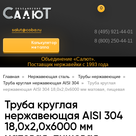
0
salut@coba.ru
8 (495) 921-44-01
8 (800) 250-44-11
Калькулятор
металла
Объединение «Салют».
Поставщик нержавейки с 1993 года
Главная
Нержавеющая сталь
Трубы нержавеющие
Труба круглая нержавеющая AISI 304
Труба круглая
нержавеющая AISI 304 18,0х2,0х6000 мм матовая, пищевая
Труба круглая
нержавеющая AISI 304
18,0х2,0х6000 мм