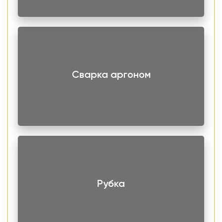
получаются долговечными, прочными, а главное
герметичными. Стойкость к коррозионным воздействиям
делает возможным их применение в химической,
нефтехимической и топливной отрасли.
Сварка аргоном
Рубка