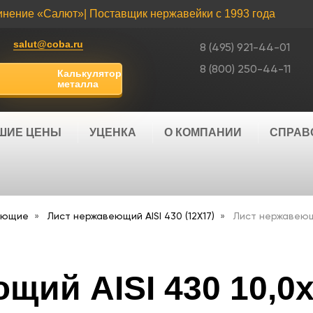
инение «Салют»
| Поставщик нержавейки с 1993 года
salut@coba.ru
8 (495) 921-44-01
8 (800) 250-44-11
Калькулятор
металла
ШИЕ ЦЕНЫ
УЦЕНКА
О КОМПАНИИ
СПРАВ
еющие
Лист нержавеющий AISI 430 (12Х17)
Лист нержавеющи
щий AISI 430 10,0