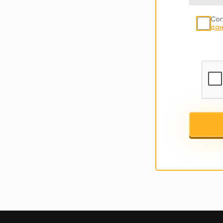
Сог
дан