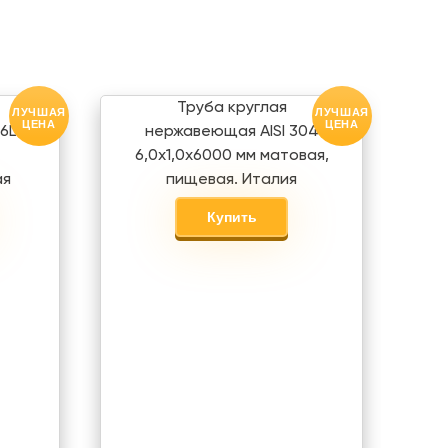
Труба круглая
ЛУЧШАЯ
ЛУЧШАЯ
ЦЕНА
ЦЕНА
6L
нержавеющая AISI 304
6,0х1,0х6000 мм матовая,
ая
пищевая. Италия
Купить