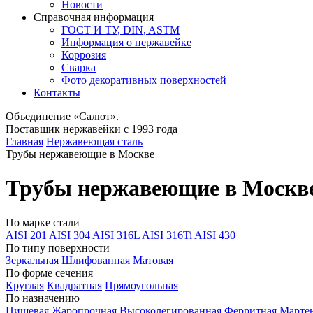
Новости
Справочная информация
ГОСТ И ТУ, DIN, ASTM
Информация о нержавейке
Коррозия
Сварка
Фото декоративных поверхностей
Контакты
Объединение «Салют».
Поставщик нержавейки с 1993 года
Главная
Нержавеющая сталь
Трубы нержавеющие в Москве
Трубы нержавеющие в Москв
По марке стали
AISI 201
AISI 304
AISI 316L
AISI 316Ti
AISI 430
По типу поверхности
Зеркальная
Шлифованная
Матовая
По форме сечения
Круглая
Квадратная
Прямоугольная
По назначению
Пищевая
Жаропрочная
Высоколегированная
Ферритная
Марте