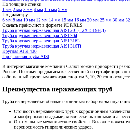
По толщине стенки
1 мм
2 мм
3 мм
4 мм
1.5 мм
5 мм
По диаметру
6 мм
8 мм
10 мм
12 мм
14 мм
15 мм
16 мм
20 мм
25 мм
30 мм
32
Скачать прайс-лист в формате PDF/XLS
Труба круглая нержавеющая AISI 201 (12Х15Г9НД)
Труба круглая нержавеющая AISI 304
Труба круглая нержавеющая AISI 316L
Труба круглая нержавеющая AISI 316Ti
Круглая AISI 430
Профильная труба AISI
В интернет магазине компании Салют можно приобрести разн
России. Поэтому предлагаем качественный и сертифицированн
собственный грузовым автотранспортом 5, 10, 20 тонн осущес
Преимущества нержавеющих труб
Труба из нержавейки обладает отличным набором эксплуатаци
Стойкость нержавеющих труб к коррозионным воздействи
атмосферными осадками, химически активными и агресс
Оптимальные механические свойства. Высокие показател
переносимость гидравлических ударов.