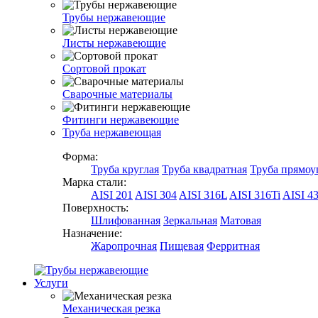
Трубы нержавеющие
Листы нержавеющие
Сортовой прокат
Сварочные материалы
Фитинги нержавеющие
Труба нержавеющая
Форма:
Труба круглая
Труба квадратная
Труба прямоу
Марка стали:
AISI 201
AISI 304
AISI 316L
AISI 316Ti
AISI 4
Поверхность:
Шлифованная
Зеркальная
Матовая
Назначение:
Жаропрочная
Пищевая
Ферритная
Услуги
Механическая резка