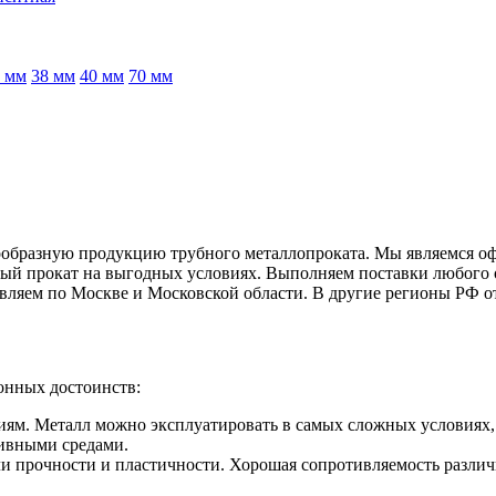
 мм
38 мм
40 мм
70 мм
ообразную продукцию трубного металлопроката. Мы являемся о
ый прокат на выгодных условиях. Выполняем поставки любого о
твляем по Москве и Московской области. В другие регионы РФ о
онных достоинств:
ям. Металл можно эксплуатировать в самых сложных условиях, г
ивными средами.
и прочности и пластичности. Хорошая сопротивляемость различ