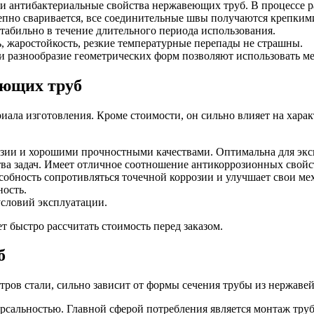
 и антибактериальные свойства нержавеющих труб. В процессе 
епно сваривается, все соединительные швы получаются крепким
стабильно в течение длительного периода использования.
 жаростойкость, резкие температурные перепады не страшны.
и разнообразие геометрических форм позволяют использовать ме
еющих труб
риала изготовления. Кроме стоимости, он сильно влияет на хара
розии и хорошими прочностными качествами. Оптимальна для эк
ва задач. Имеет отличное соотношение антикоррозионных свойс
особность сопротивляться точечной коррозии и улучшает свои ме
ность.
условий эксплуатации.
ет быстро рассчитать стоимость перед заказом.
б
тров стали, сильно зависит от формы сечения трубы из нержавей
ерсальностью. Главной сферой потребления является монтаж тр