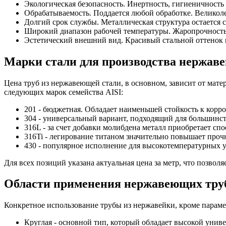
Экологическая безопасность. Инертность, гигиеничность
Обрабатываемость. Поддается любой обработке. Великол
Долгий срок службы. Металлическая структура остается 
Широкий диапазон рабочей температуры. Жаропрочность,
Эстетический внешний вид. Красивый стальной оттенок 
Марки стали для производства нержав
Цена труб из нержавеющей стали, в основном, зависит от мате
следующих марок семейства AISI:
201 - бюджетная. Обладает наименьшей стойкость к кор
304 - универсальный вариант, подходящий для большинст
316L - за счет добавки молибдена металл приобретает сп
316Ti - легирование титаном значительно повышает проч
430 - популярное исполнение для высокотемпературных 
Для всех позиций указана актуальная цена за метр, что позволя
Области применения нержавеющих тру
Конкретное использование трубы из нержавейки, кроме параме
Круглая - основной тип, который обладает высокой унив