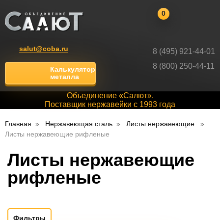
0
salut@coba.ru
8 (495) 921-44-01
8 (800) 250-44-11
Калькулятор
металла
Объединение «Салют».
Поставщик нержавейки с 1993 года
Главная
Нержавеющая сталь
Листы нержавеющие
Листы нержавеющие рифленые
Листы нержавеющие
рифленые
Фильтры