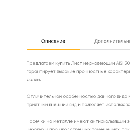
Oписание
Дополнительн
Предлагаем купить Лист нержавеющий AISI 30
гарантирует высокие прочностные характерис
солям.
Отличительной особенностью данного вида м
приятный внешний вид и позволяет использова
Насечки на металле имеют антискользящий эф
цеховых и производственных помещениях, та