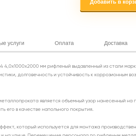
Добавить в корз
ые услуги
Оплата
Доставка
4 4,0х1000х2000 мм рифленый выдавленный из стали марки
тики, долговечность и устойчивость к коррозионным воз
еталлопроката является объемный узор нанесенный на п
ть его в качестве напольного покрытия.
фект, который используется для монтажа производствен
к и на улице. Перемещение персонала по рифленым мета