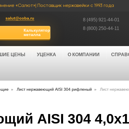
инение «Салют»
| Поставщик нержавейки с 1993 года
salut@coba.ru
8 (495) 921-44-01
8 (800) 250-44-11
Калькулятор
металла
ШИЕ ЦЕНЫ
УЦЕНКА
О КОМПАНИИ
СПРАВ
ющие
Лист нержавеющий AISI 304 рифленый
Лист нержавею
щий AISI 304 4,0х