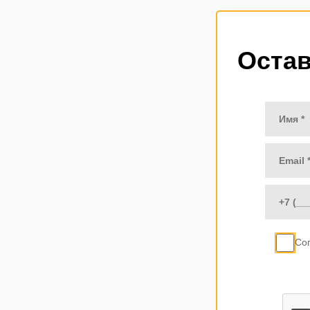
Остав
Со