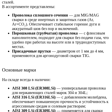
сталей.
В ассортименте представлены:
Проволока сплошного сечения
— для MIG/MAG
сварки в среде инертных и защитных газов (Ar,
Ar+CO₂). Обеспечивает стабильное горение дуги и
аккуратный шов без пор и включений.
Порошковая (трубчатая) проволока
— с флюсовым
наполнителем, подходит для сварки без подачи газа, что
удобно при работах на высоте или в труднодоступных
местах.
Присадочные прутки
— диаметром от 1 мм до 4 мм,
применяются для аргонодуговой сварки TIG.
Основные марки
На складе всегда в наличии:
AISI 308 LSi (ER308LSi)
— универсальная проволока
для нержавеющих сталей марок 304 и 304L;
AISI 316 LSi (ER316LSi)
— с добавлением молибдена,
обеспечивает повышенную прочность и устойчивость к
агрессивным средам и солевым растворам;
AISI 309 LSi (ER309LSi)
— применяется для сварки