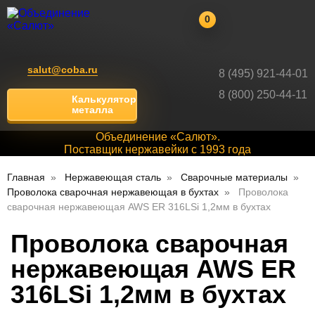
0
salut@coba.ru
8 (495) 921-44-01
8 (800) 250-44-11
Калькулятор
металла
Объединение «Салют».
Поставщик нержавейки с 1993 года
Главная
Нержавеющая сталь
Сварочные материалы
Проволока сварочная нержавеющая в бухтах
Проволока
сварочная нержавеющая AWS ER 316LSi 1,2мм в бухтах
Проволока сварочная
нержавеющая AWS ER
316LSi 1,2мм в бухтах