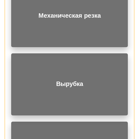
Высокая прочность.
Механическая резка
Коррозионная стойкость.
Широкий диапазон рабочих температур.
Износостойкость - долговечность.
Экологичность.
Заготовки поставляются по 0 мм длиной. По вашей
заявки выполним резку заготовок на нужные вам
отрезки. Ровный и обработанный срез гарантируем.
Вырубка
Основное применение проката это создание и монтаж
различных металлических конструкций. За счет
возможности многократного использования материала,
без потери его свойств, возводимые сооружения могут
носить временный или постоянный характер.
За счет привлекательного внешнего вида в