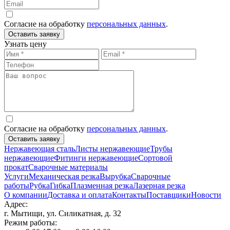
Согласие на обработку
персональных данных
.
Оставить заявку
Узнать цену
Согласие на обработку
персональных данных
.
Оставить заявку
Нержавеющая сталь
Листы нержавеющие
Трубы
нержавеющие
Фитинги нержавеющие
Сортовой
прокат
Сварочные материалы
Услуги
Механическая резка
Вырубка
Сварочные
работы
Рубка
Гибка
Плазменная резка
Лазерная резка
О компании
Доставка и оплата
Контакты
Поставщики
Новости
Адрес:
г. Мытищи, ул. Силикатная, д. 32
Режим работы: