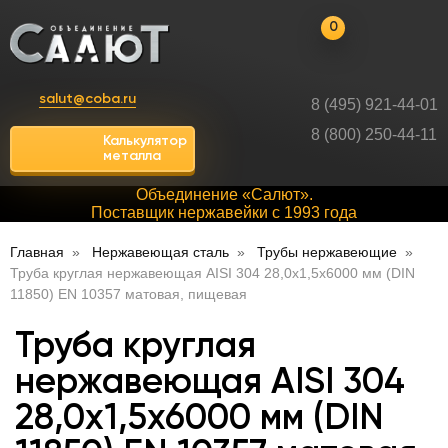
0
salut@coba.ru
8 (495) 921-44-01
8 (800) 250-44-11
Калькулятор
металла
Объединение «Салют».
Поставщик нержавейки с 1993 года
Главная
Нержавеющая сталь
Трубы нержавеющие
Труба круглая нержавеющая AISI 304 28,0х1,5х6000 мм (DIN
11850) EN 10357 матовая, пищевая
Труба круглая
нержавеющая AISI 304
28,0х1,5х6000 мм (DIN