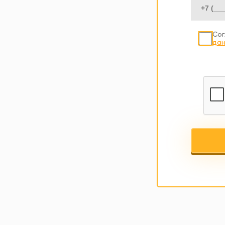
Сог
дан