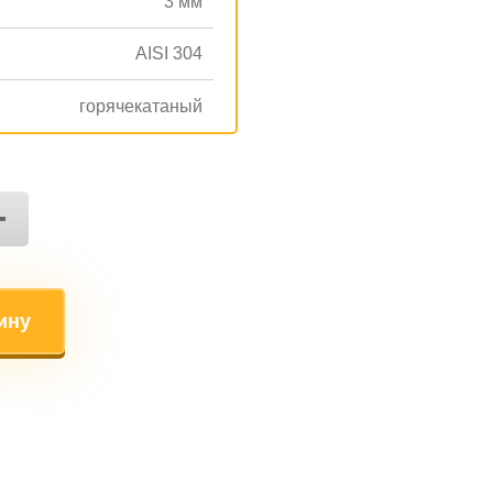
3 мм
AISI 304
горячекатаный
+
ину