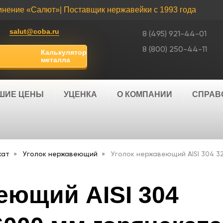
инение «Салют»
| Поставщик нержавейки с 1993 года
salut@coba.ru
8 (495) 921-44-01
8 (800) 250-44-11
Калькулятор
металла
ШИЕ ЦЕНЫ
УЦЕНКА
О КОМПАНИИ
СПРАВ
кат
Уголок нержавеющий
Уголок нержавеющий AISI 304 3
еющий AISI 304