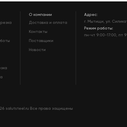
О компании
Адрес:
г. Мытищи, ул. Силика
 резка
Доставка и оплата
Режим работы:
Контакты
пн-чт 9:00-17:00, пт 
аботы
Поставщики
Новости
езка
ка
26 salutsteel.ru Все права защищены