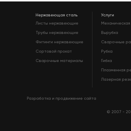
Нержавеющая сталь
Услуги
Листы нержавеющие
Механическая
Трубы нержавеющие
Вырубка
Фитинги нержавеющие
Сварочные р
Сортовой прокат
Рубка
Сварочные материалы
Гибка
Плазменная р
Лазерная рез
Разработка и продвижение сайта
© 2007 - 20