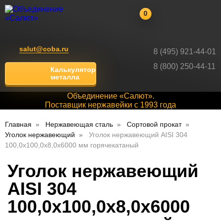
0
salut@coba.ru
8 (495) 921-44-01
8 (800) 250-44-11
Калькулятор
металла
Объединение «Салют».
Поставщик нержавейки с 1993 года
Главная
Нержавеющая сталь
Сортовой прокат
Уголок нержавеющий
Уголок нержавеющий AISI 304
100,0х100,0х8,0х6000 мм горячекатаный
Уголок нержавеющий
AISI 304
100,0х100,0х8,0х6000