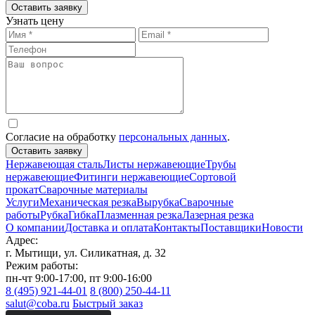
Оставить заявку
Узнать цену
Согласие на обработку
персональных данных
.
Оставить заявку
Нержавеющая сталь
Листы нержавеющие
Трубы
нержавеющие
Фитинги нержавеющие
Сортовой
прокат
Сварочные материалы
Услуги
Механическая резка
Вырубка
Сварочные
работы
Рубка
Гибка
Плазменная резка
Лазерная резка
О компании
Доставка и оплата
Контакты
Поставщики
Новости
Адрес:
г. Мытищи, ул. Силикатная, д. 32
Режим работы:
пн-чт 9:00-17:00, пт 9:00-16:00
8 (495) 921-44-01
8 (800) 250-44-11
salut@coba.ru
Быстрый заказ