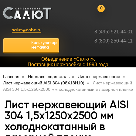
0
salut@coba.ru
8 (495) 921-44-01
8 (800) 250-44-11
Калькулятор
металла
Объединение «Салют».
Поставщик нержавейки с 1993 года
Главная
Нержавеющая сталь
Листы нержавеющие
Лист нержавеющий AISI 304 (08Х18Н10)
Лист нержавеющий
AISI 304 1,5х1250х2500 мм холоднокатанный в лазерной пленке
Лист нержавеющий AISI
304 1,5х1250х2500 мм
холоднокатанный в