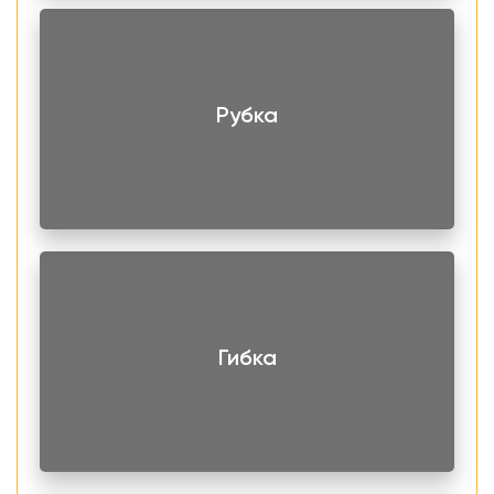
химия, пищевые производства и другие.
Лист нержавеющий AISI 304 1,5х1250х2500 мм
холоднокатанный в лазерной пленке есть в наличие на
Рубка
складе. Чтобы заказать продукцию оставьте онлайн-
заявку на сайте или свяжитесь с нашими
специалистами.
Гибка