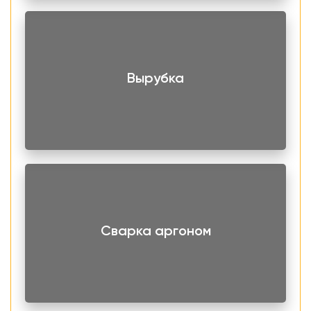
Износостойкость. Сохраняет первоначальный
внешний вид при интенсивной нагрузке.
Долговечность. Материал или изделия из него имеют
длительный срок службы.
Вырубка
Хорошая обрабатываемость. Металл эластичный и
достаточно гибкий, поэтому любые виды
механической обработки выполняются без
затруднений.
Стабильность в широком температурном диапазоне.
Форма, структура и поверхность выдерживают
эксплуатацию при температурах от -40 до +900°С.
Устойчивость к коррозии. Выдерживает воздействия
окружающей среды и химически-агрессивных
Сварка аргоном
веществ, таких как кислотные, щелочные и солевые
растворы.
Применяются в качестве полуфабриката и заготовок
для различных видов промышленности, например