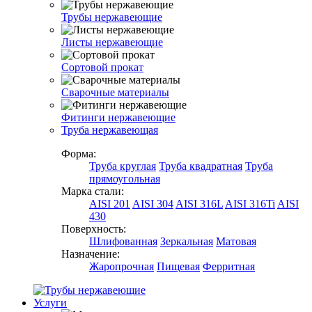
Трубы нержавеющие
Листы нержавеющие
Сортовой прокат
Сварочные материалы
Фитинги нержавеющие
Труба нержавеющая
Форма:
Труба круглая
Труба квадратная
Труба
прямоугольная
Марка стали:
AISI 201
AISI 304
AISI 316L
AISI 316Ti
AISI
430
Поверхность:
Шлифованная
Зеркальная
Матовая
Назначение:
Жаропрочная
Пищевая
Ферритная
Услуги