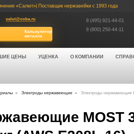
инение «Салют»
| Поставщик нержавейки с 1993 года
salut@coba.ru
8 (495) 921-44-01
8 (800) 250-44-11
Калькулятор
металла
ШИЕ ЦЕНЫ
УЦЕНКА
О КОМПАНИИ
СПРАВ
ериалы
Электроды нержавеющие
Электроды нержавеющие M
ржавеющие MOST 3