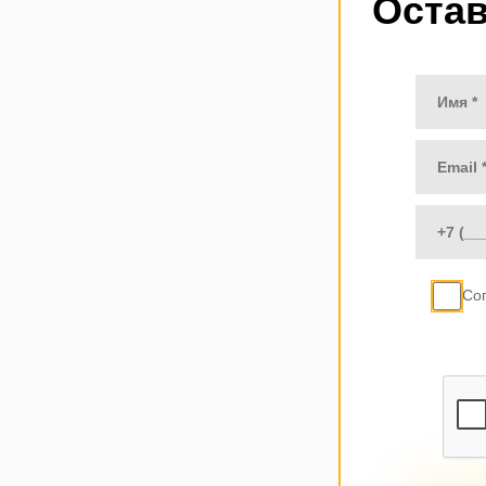
Остав
Со