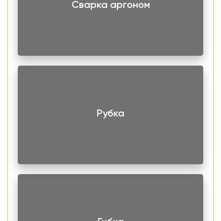
Сварка аргоном
бытовых приборов и кухонной утвари, дымоходов и
многого другого.
Большой запас Лист нержавеющий AISI 430
2,0х1250х2500 мм холоднокатаный, матовый в пленке
всегда в наличии на складе. Чтобы заказать продукцию
оставьте онлайн-заявку на сайте или свяжитесь с
нашими специалистами.
Рубка