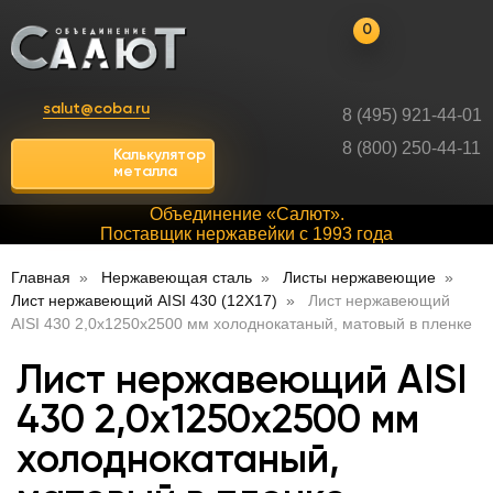
0
salut@coba.ru
8 (495) 921-44-01
8 (800) 250-44-11
Калькулятор
металла
Объединение «Салют».
Поставщик нержавейки с 1993 года
Главная
Нержавеющая сталь
Листы нержавеющие
Лист нержавеющий AISI 430 (12Х17)
Лист нержавеющий
AISI 430 2,0х1250х2500 мм холоднокатаный, матовый в пленке
Лист нержавеющий AISI
430 2,0х1250х2500 мм
холоднокатаный,