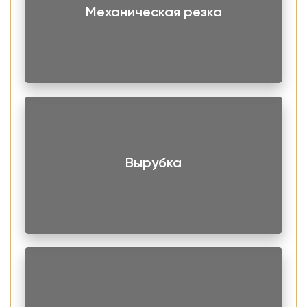
Механическая резка
никель. Главным элементов выступает хром, который
придает базовую устойчивость к коррозии. Из других
преимуществ следует выделить:
Жаропрочность.
Устойчивость к механическим нагрузкам.
Пластичность.
Экологичность.
Вырубка
Матовая поверхность имеет серый стальной оттенок.
При необходимости, ее можно отшлифовать или
довести до зеркального блеска.
Невысокая себестоимость стали в совокупности с
хорошими эксплуатационными свойствами, делают
нержавеющий листовой прокат AISI 430
востребованным для следующего вида производств:
котельного оборудования, теплообменных аппаратов,