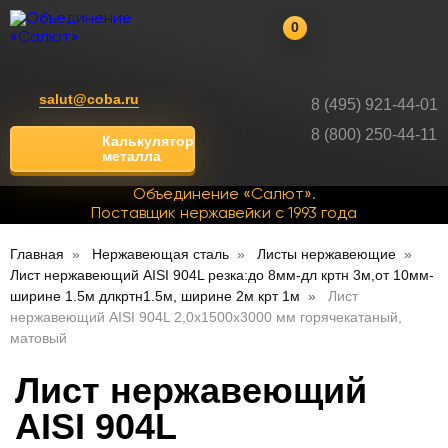
0
salut@coba.ru
8 (495) 921-44-01
8 (800) 250-44-11
Калькулятор
металла
Объединение «Салют».
Поставщик нержавейки с 1993 года
Главная
Нержавеющая сталь
Листы нержавеющие
Лист нержавеющий AISI 904L резка:до 8мм-дл кртн 3м,от 10мм-
ширине 1.5м длкртн1.5м, ширине 2м крт 1м
Лист
нержавеющий AISI 904L 2,0х1500х3000 мм горячекатаный,
матовый
Лист нержавеющий
AISI 904L