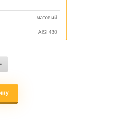
матовый
AISI 430
+
ину