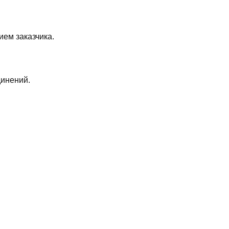
ием заказчика.
динений.