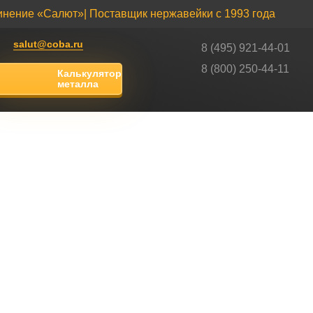
инение «Салют»
| Поставщик нержавейки с 1993 года
salut@coba.ru
8 (495) 921-44-01
8 (800) 250-44-11
Калькулятор
металла