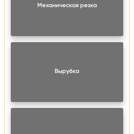
Высокая прочность.
Механическая резка
Коррозионная стойкость.
Широкий диапазон рабочих температур.
Износостойкость - долговечность.
Экологичность.
Заготовки поставляются по 6000 мм длиной. По вашей
заявки выполним резку заготовок на нужные вам
отрезки. Ровный и обработанный срез гарантируем.
Вырубка
Основное применение проката это создание и монтаж
различных металлических конструкций. За счет
возможности многократного использования материала,
без потери его свойств, возводимые сооружения могут
носить временный или постоянный характер.
За счет привлекательного внешнего вида в
строительстве их используют для производства мебели,