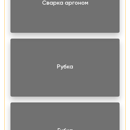
Сварка аргоном
оград, перил и других элементов декора. За счет
отличной антикоррозионной способности металл можно
эксплуатировать на улице.
Рубка