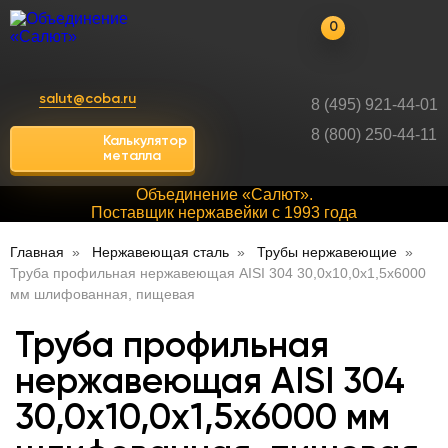
0
salut@coba.ru
8 (495) 921-44-01
8 (800) 250-44-11
Калькулятор
металла
Объединение «Салют».
Поставщик нержавейки с 1993 года
Главная
Нержавеющая сталь
Трубы нержавеющие
Труба профильная нержавеющая AISI 304 30,0х10,0х1,5х6000
мм шлифованная, пищевая
Труба профильная
нержавеющая AISI 304
30,0х10,0х1,5х6000 мм