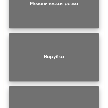
эксплуатационных преимуществ:
Механическая резка
Высокие показатели прочности. Способен работать
при большом давлении, выдерживает гидроудары.
Стойкость к коррозионным воздействиям. В их числе,
кислоты, щелочи, соли, морская вода.
Пластичность. Металл легко обрабатывать. Он
поддается гибки, сварке и резке.
Жаростойкость. Может эксплуатироваться в широком
диапазоне температур.
Вырубка
Экологичность. Инертность - не вступает в
химические реакции с рабочей средой.
Последнее свойства обусловило использование трубы
на предприятиях пищевой промышленности, медицины
и фармакологии. Также, часто их применяют на
нефтехимических, топливных и газовых производствах.