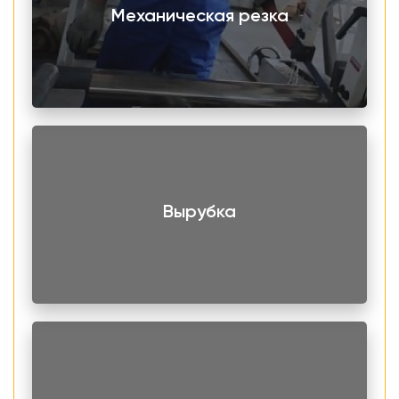
Отличные прочностные характеристики.
Механическая резка
Выдерживает удары, вибрацию. Может быть
использована для изготовления нагруженных
конструкций.
Износостойкость. Сохраняет первоначальный
внешний вид при интенсивной нагрузке.
Долговечность. Материал или изделия из него имеют
длительный срок службы.
Хорошая обрабатываемость. Металл эластичный и
Вырубка
достаточно гибкий, поэтому любые виды
механической обработки выполняются без
затруднений.
Стабильность в широком температурном диапазоне.
Форма, структура и поверхность выдерживают
эксплуатацию при температурах от -40 до +900°С.
Устойчивость к коррозии. Выдерживает воздействия
окружающей среды и химически-агрессивных
веществ, таких как кислотные, щелочные и солевые