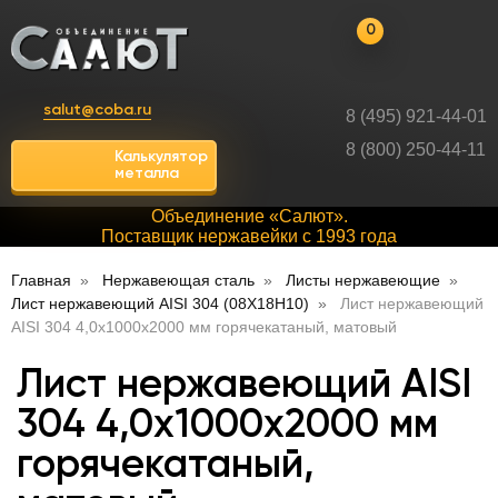
0
salut@coba.ru
8 (495) 921-44-01
8 (800) 250-44-11
Калькулятор
металла
Объединение «Салют».
Поставщик нержавейки с 1993 года
Главная
Нержавеющая сталь
Листы нержавеющие
Лист нержавеющий AISI 304 (08Х18Н10)
Лист нержавеющий
AISI 304 4,0х1000х2000 мм горячекатаный, матовый
Лист нержавеющий AISI
304 4,0х1000х2000 мм
горячекатаный,