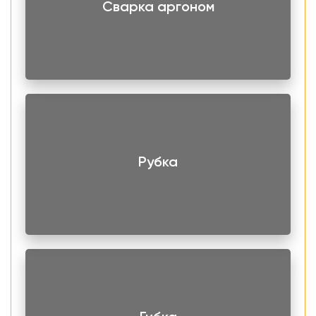
Сварка аргоном
растворы.
Применяются в качестве полуфабриката и заготовок
для различных видов промышленности, например
химия, пищевые производства и другие.
Лист нержавеющий AISI 304 4,0х1000х2000 мм
горячекатаный, матовый есть в наличие на складе.
Чтобы заказать продукцию оставьте онлайн-заявку на
Рубка
сайте или свяжитесь с нашими специалистами.