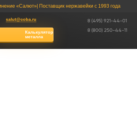
инение «Салют»
| Поставщик нержавейки с 1993 года
salut@coba.ru
8 (495) 921-44-01
8 (800) 250-44-11
Калькулятор
металла