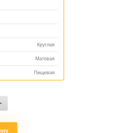
Круглая
Матовая
Пищевая
+
ину