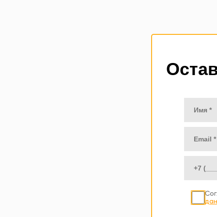
Остав
Сог
дан