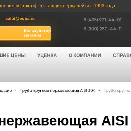
инение «Салют»
| Поставщик нержавейки с 1993 года
salut@coba.ru
8 (495) 921-44-01
8 (800) 250-44-11
Калькулятор
металла
ШИЕ ЦЕНЫ
УЦЕНКА
О КОМПАНИИ
СПРАВ
еющие
Труба круглая нержавеющая AISI 304
Труба кругла
 нержавеющая AISI