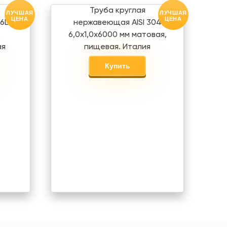
Труба круглая
ЛУЧШАЯ
ЛУЧШАЯ
ЦЕНА
ЦЕНА
6L
нержавеющая AISI 304
6,0х1,0х6000 мм матовая,
ая
пищевая. Италия
Купить