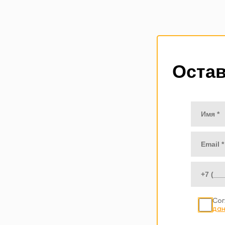
Остав
Сог
дан