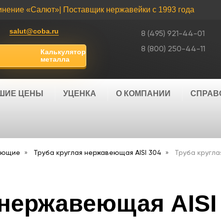
инение «Салют»
| Поставщик нержавейки с 1993 года
salut@coba.ru
8 (495) 921-44-01
8 (800) 250-44-11
Калькулятор
металла
ШИЕ ЦЕНЫ
УЦЕНКА
О КОМПАНИИ
СПРАВ
еющие
Труба круглая нержавеющая AISI 304
Труба кругла
 нержавеющая AISI