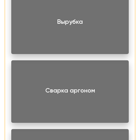
Долговечность.
Вырубка
Круг применяется в качестве полуфабриката для
производства отдельных деталей и узлов
технологического оборудования, которое используется в
химической, пищевой, нефтехимической, топливной,
газовой, энергетической и других отраслях
промышленности.
Реализуем продукцию оптом и в розницу. При оптовых
закупках поставка осуществляется в сформированных
Сварка аргоном
штабелях, которые очень удобно транспортировать и
складировать. По вопросам оформления заказа
обращайтесь к нашим специалистам. Для этого
свяжитесь с нами по телефону или оставьте заявку на
обратный звонок.