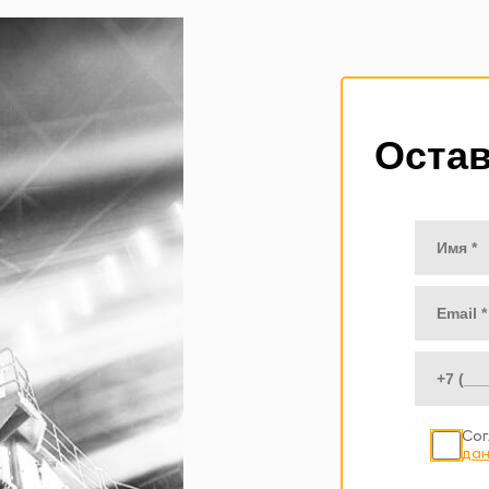
Остав
Сог
дан