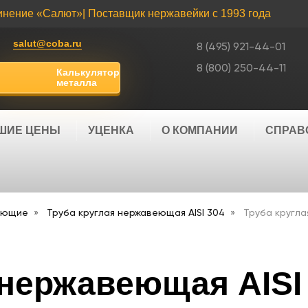
инение «Салют»
| Поставщик нержавейки с 1993 года
salut@coba.ru
8 (495) 921-44-01
8 (800) 250-44-11
Калькулятор
металла
ШИЕ ЦЕНЫ
УЦЕНКА
О КОМПАНИИ
СПРАВ
еющие
Труба круглая нержавеющая AISI 304
Труба кругла
 нержавеющая AISI