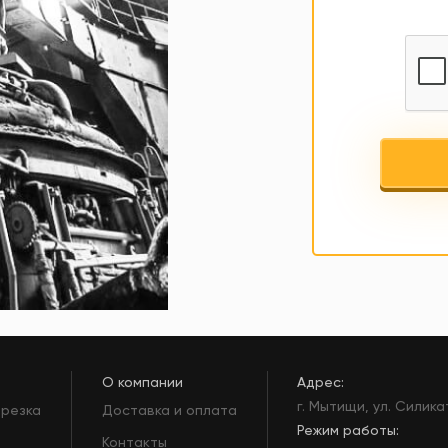
О компании
Адрес:
г. Мытищи, ул. Силика
 резка
Доставка и оплата
Режим работы:
Контакты