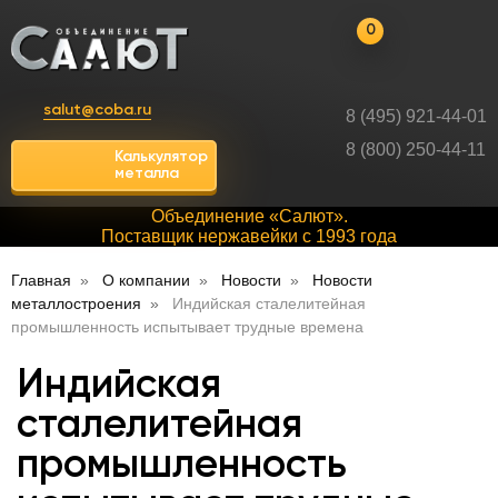
0
salut@coba.ru
8 (495) 921-44-01
8 (800) 250-44-11
Калькулятор
металла
Объединение «Салют».
Поставщик нержавейки с 1993 года
Главная
О компании
Новости
Новости
металлостроения
Индийская сталелитейная
промышленность испытывает трудные времена
Индийская
сталелитейная
промышленность