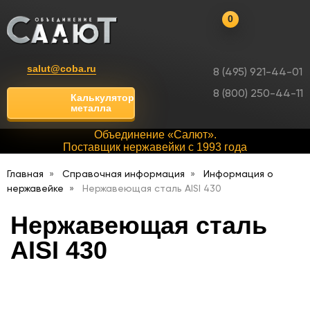
0
salut@coba.ru
8 (495) 921-44-01
8 (800) 250-44-11
Калькулятор
металла
Объединение «Салют».
Поставщик нержавейки с 1993 года
Главная
Справочная информация
Информация о
нержавейке
Нержавеющая сталь AISI 430
Нержавеющая сталь
AISI 430