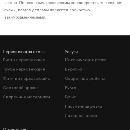
состав. По основным техническим характеристикам значения
схожи, поэтому сплавы являются полностью
взаимозаменяемыми.
Нержавеющая сталь
Услуги
Листы нержавеющие
Механическая резка
Трубы нержавеющие
Вырубка
Фитинги нержавеющие
Сварочные работы
Сортовой прокат
Рубка
Сварочные материалы
Гибка
Плазменная резка
Лазерная резка
О компании