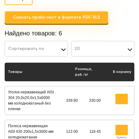
Скачать прайс-лист в формате PDF/XLS
Найдено товаров:
6
Сортировать по
20
Розница,
Товары
В корзину
руб./кг
Уголок нержавеющий AISI
304 20,0х20,0х1,5х6000
339.90
330.00
мм холоднокатаный без
пленки
Полоса нержавеющая
AISI 430 200х1,5х3000 мм
122.00
118.45
холоднокатаная
Купить