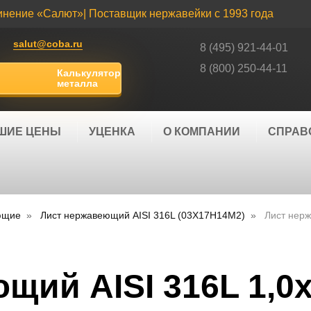
инение «Салют»
| Поставщик нержавейки с 1993 года
salut@coba.ru
8 (495) 921-44-01
8 (800) 250-44-11
Калькулятор
металла
ШИЕ ЦЕНЫ
УЦЕНКА
О КОМПАНИИ
СПРАВ
ющие
Лист нержавеющий AISI 316L (03Х17Н14М2)
Лист нерж
щий AISI 316L 1,0