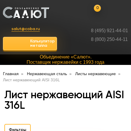
0
salut@coba.ru
8 (495) 921-44-01
8 (800) 250-44-11
Калькулятор
металла
Объединение «Салют».
Поставщик нержавейки с 1993 года
Главная
Нержавеющая сталь
Листы нержавеющие
Лист нержавеющий AISI 316L
Лист нержавеющий AISI
316L
Фильтры